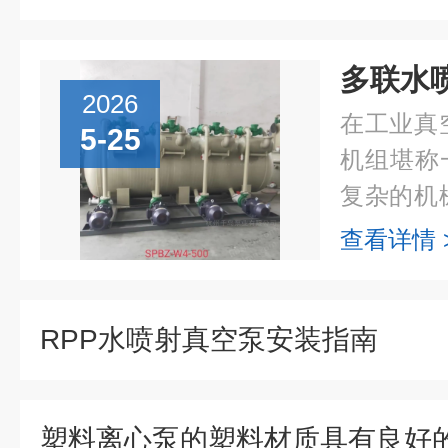
2026
在工业真
5-25
机组堪称
复杂的机
造出真空
查看详情 
制药、食
工业生产..
RPP水喷射真空泵安装指南