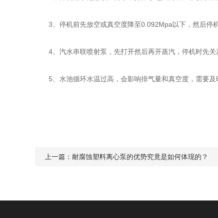
3、停机前先放空或真空度降至0.092Mpa以下，然后停
4、汽水串联喷射泵，先打开然后再开蒸汽，停机时先关蒸
5、水池循环水温过高，会影响排气量和真空度，需要及
上一篇：
耐腐蚀塑料离心泵的优势究竟是如何体现的？