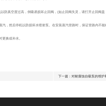
机以防真空度过高，倒吸易损坏止回阀，(如止回阀失灵，请打开止回阀盖
汽，然后停机以防损坏水喷射泵。在安装蒸汽管路时，保证管路内不能
时更换或补水。
下一篇：
对耐腐蚀自吸泵的维护