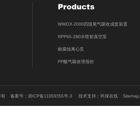
Products
WWOX-2000四级尾气吸收成套装置
RPP65-280水喷射真空泵
耐腐蚀离心泵
PP酸气吸收塔报价
权所有
备案号：浙ICP备11059355号-3
技术支持：
环保在线
Sitemap