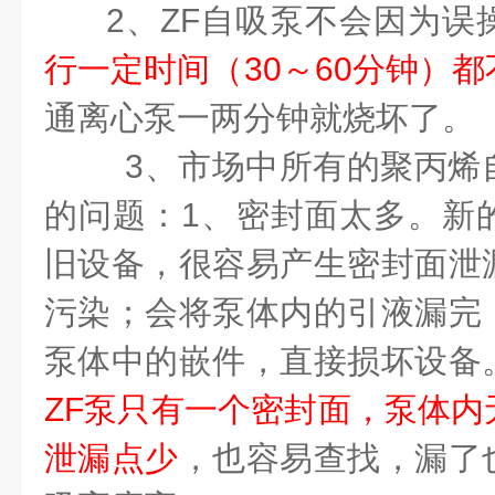
2
、
ZF
自吸泵不会因为误
行一定时间（
30
～
60
分钟）都
通离心泵一两分钟就烧坏了。
3
、市场中所有的聚丙烯
的问题：
1
、密封面太多。新
旧设备，很容易产生密封面泄
污染；会将泵体内的引液漏完
泵体中的嵌件，直接损坏设备
ZF
泵只有一个密封面，泵体内
泄漏点少
，也容易查找，漏了