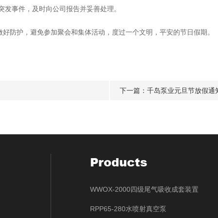
突发事件，及时向公司报告并妥善处理。
好防护，避免参加聚会和集体活动，度过一个文明，平安的节日假期。
下一篇：
千岛泵业元旦节放假通
Products
WWOX-2000四级尾气吸收成套装置
RPP65-280水喷射真空泵