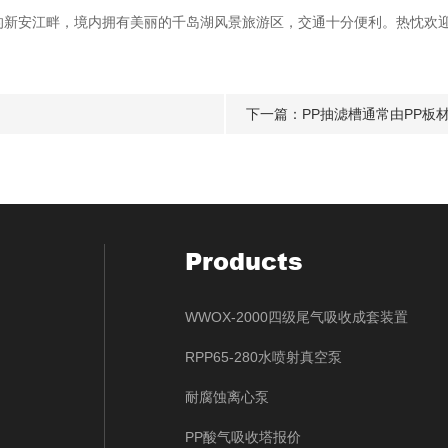
段的新安江畔，境内拥有美丽的千岛湖风景旅游区，交通十分便利。热忱欢
下一篇：
PP抽滤槽通常由PP板
Products
WWOX-2000四级尾气吸收成套装置
RPP65-280水喷射真空泵
耐腐蚀离心泵
PP酸气吸收塔报价