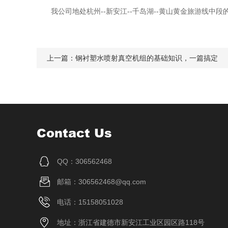
我公司地处杭州--新安江--千岛湖--黄山黄金旅游线中
上一篇：
钢衬塑水喷射真空机组的基础知识，一篇搞定
Contact Us
QQ：306562468
邮箱：306562468@qq.com
电话：15158051028
地址：浙江省建德市新安江工业区园区路118号