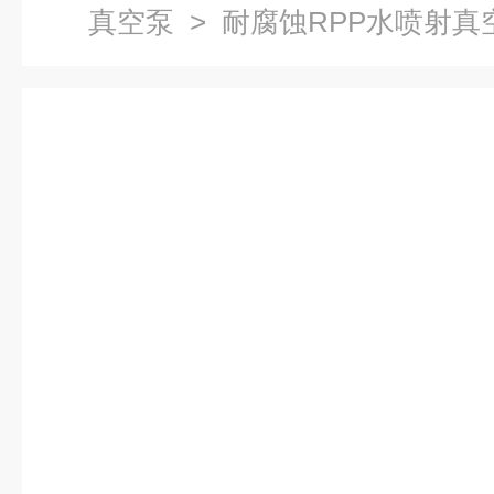
真空泵
> 耐腐蚀RPP水喷射真