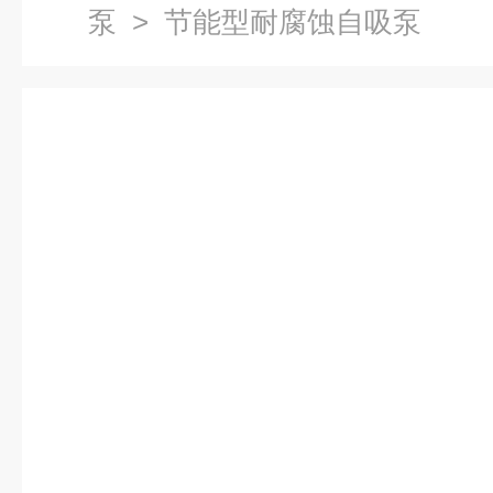
泵
> 节能型耐腐蚀自吸泵