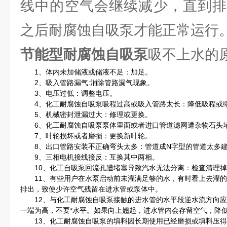
线中的空气会继续减少，直到排
之后耐腐蚀自吸泵才能正常运行
节能型耐腐蚀自吸泵
吸不上水的
1、体内未加储液或储液不足：加足。
2、吸入管路漏气:消除管路漏气现象。
3、电压过低：调整电压。
4、化工耐腐蚀自吸泵吸程过高或吸入管路太长：降低吸程或
5、机械密封泄漏过大：修理或更换。
6、化工耐腐蚀自吸泵泵体里面或者进口管道滤网遭杂物石头堵
7、叶轮损坏或者磨损：更换新叶轮。
8、出口管路安装不正确弯头太多：管道成N字型的管道太多建
9、三相电机接线接反：互换其中两相。
10、化工自吸泵回流孔遭堵塞导致汽水无法分离：检查清理掉
11、有些用户在水泵启动前未灌满足够的水，有时看上去灌的
排出，致使少许空气残留在进水管或泵体中。
12、与化工耐腐蚀自吸泵接触的进水管的水平段逆水流方向应用
一端为高，不要*水平。如果向上翘起，进水管内会存留空气，降
13、化工耐腐蚀自吸泵的填料因长期使用已经磨损或填料压得