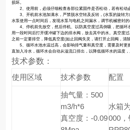
损坏。
2、使用前，必须仔细检查各部位紧固件是否松动，若有松动
3、开机前水池加满水，严禁脱水空转及反转，(水泵的旋转方向
水泵使用一点时间后，发现水泵与电机之间漏水，调节机械密封的
4、停机前先放空，然后停机、以防真空度过高倒吸，把循环水
用一段时间后打开缓冲罐下边的排水阀，放去其中的水。真空度过
之前一定要排空，降低真空度(如止回阀失灵，请打开止回阀，清除
5、循环水池水温过高，会影响排气量和真空度，需要及时更换
直加入冷水，循环水会自动从溢流口排出，以降低循环水的温度，
技术参数：
使用区域
技术参数
配置
抽气量：500
m3/h*6
水箱为
真空度：-0.09
000
8Mpa
RPP8