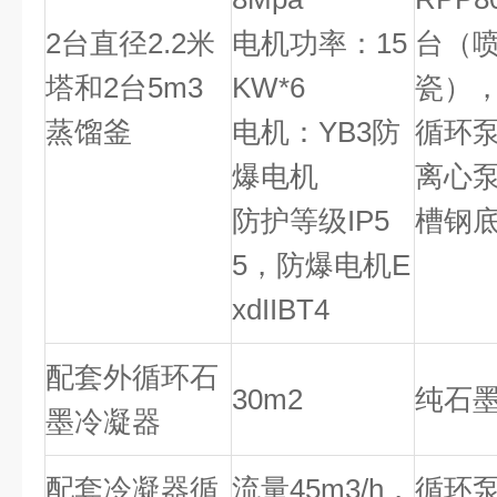
2台直径2.2米
电机功率：15
台（喷
塔和2台5m3
KW*6
瓷）
蒸馏釜
电机：YB3防
循环泵S
爆电机
离心泵
防护等级IP5
槽钢
5，防爆电机E
xdIIBT4
配套外循环石
30m2
纯石墨
墨冷凝器
配套冷凝器循
流量45m3/h，
循环泵