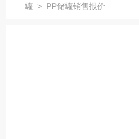
罐
> PP储罐销售报价