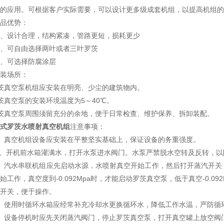
的应用。可根据客户实际需要，可以设计更多级成套机组，以提高机组的
品优势：
、设计合理，结构紧凑，管路更短，损耗更少
、可自由选择两叶或者三叶罗茨
、可选择防腐涂层
装场所：
茨真空泵机组应安装在明亮、少尘的建筑物内。
茨真空泵的安装环境温度为5～40℃。
茨真空泵周围须留充分的余地，便于日常检查、维护保养、拆卸装配。
式罗茨水喷射真空机组
注意事项：
、真空机组设备应安装在平整坚实基础上，保证设备的务重强度。
2、开机前水箱灌满水，打开水泵进水阀门。水泵严禁脱水空转及反转，
、汽水串联机组应先启动水源，水喷射真空开始工作，然后打开蒸汽开关
始工作，真空度到-0.092Mpa时，才能启动罗茨真空泵，低于真空-0.
开关，便于操作。
、使用时循环水箱应经常补充冷却水更换循环水，降低工作水温，严防循
、设备停机时应先关闭蒸汽阀门，停止罗茨真空泵，打开真空罐上放空阀