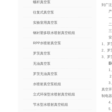
螺杆真空泵
到广泛
产
往复式真空泵
一
实验室用真空泵
二
三
钢衬塑多联水喷射真空机组
安
RPP水喷射真空泵
1、罗
2、罗
罗茨真空泵
3、罗
卧
无油真空泵
1
罗茨无油真空泵
3
水喷射真空泵机组
真空开
立式环保型水喷射真空机组
制电器
4
节水型水喷射真空机组
5