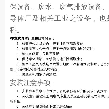
保设备、废水、废气排放设备、
导体厂及相关工业之设备，也
料。
PP立式真空计量罐
日常保养：
1、检查液位计是否通，若不通拆下清洗复位；
2、检查看窗是否干净，若不干净则用汽油刷净装回；
3、检查各阀开、关是否灵活；
4、保持罐体清洁，有锈蚀的地方除锈刷漆；
5、检查天然气管线是否放置于地面，没有达到要求时，想办法
塞，有杂物或堵塞时应及时清洗；
6、罐底沉积物多了要清罐。
安装注意事项：
1、安装和调节水平应到位，否则会影响窗户的调节平衡效果
2、pp真空计量罐制造商电气专业人员应正确安装电气部件。
能倒挂。
3、pp真空计量罐表面标准风速0.5m/