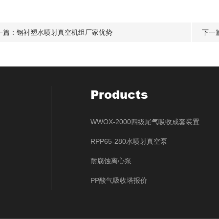
一篇：
钢衬塑水喷射真空机组厂家优势
下一
Products
WWOX-2000四级尾气吸收成套装置
RPP65-280水喷射真空泵
耐腐蚀离心泵
PP酸气吸收塔报价