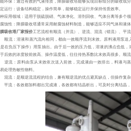
能环保：通过有效的气液传质，降膜吸收塔能够实现目标组分的吸收或分
定运行：设备结构稳定，操作简单，能够稳定运行并保持传质效率。
种应用领域：适用于脱硫脱硝、气体净化、溶剂回收、气体分离等多个领
腐蚀性：降膜吸收塔通常采用耐腐蚀材料制造，能够适应不同气体和液体
膜吸收塔厂家报价
工艺流程有顺流（并流）、逆流、混流（错流）、平流
顺流：溶液和蒸汽流向相同，都由一效顺序流到末效。原料液用泵送入
般是在负压下操作）用泵抽出。由于后一效的压力低，溶液的沸点也低，
于后效的浓度较前效高、操作温度低，往往传热系数比末效高很多。顺流
逆流：原料由泵从末效依次送入前效，完成液由一效排出，料液与蒸
易处理热敏性物料。
混流：是顺逆流流程的结合，兼有顺逆流的优点避其缺点，但操作复杂
平流：各效都加料都出完成液，各效都有结晶析出，可及时分离结晶，